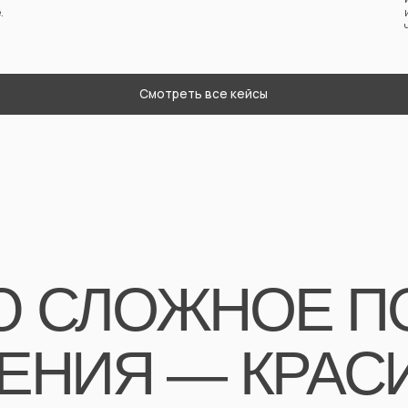
СЛОЖНОЕ ПОН
.
НИЯ — КРАСИВ
УЮ, ДУМАЮ,
НЯЮ ЛЮДЕЙ И 
ДОВОДИТЬ ПРО
ЬНОГО РЕЗУЛЬТА
Елена Б
Основатель ком
Исследовани
это не прост
ради отчёта,
реальных ре