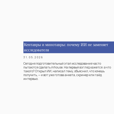
Кентавры и минотавры: почему ИИ не заменяет
исследователя
31.05.2026
Сегодня подготовительный этап исследования часто
пытаются сделать inhouse. На первый взгляд кажется: а что
такого? Открыл ИИ, написал тему, объяснил, что хочешь
получить, — и вот уже готова анкета, скринер или гайд
интервью.