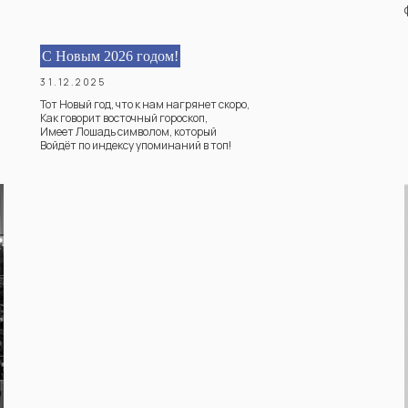
С Новым 2026 годом!
31.12.2025
Тот Новый год, что к нам нагрянет скоро,
Как говорит восточный гороскоп,
Имеет Лошадь символом, который
Войдёт по индексу упоминаний в топ!