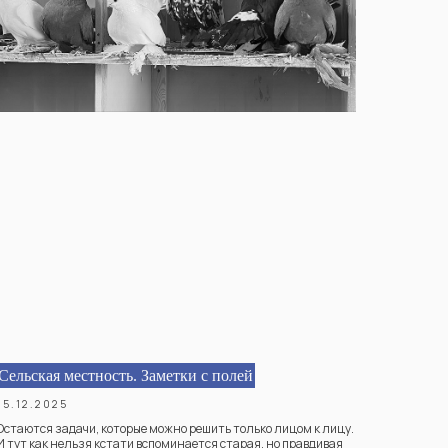
Сельская местность. Заметки с полей
15.12.2025
Остаются задачи, которые можно решить только лицом к лицу.
И тут как нельзя кстати вспоминается старая, но правдивая