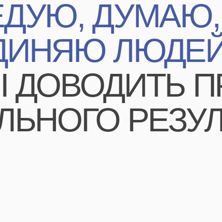
спиной более
благодаря к
смогли запу
бренды, точ
аудиторию и
двигаться вп
не абстракт
а рекоменда
основанные 
и проверенны
Мы занимае
исследовани
ключ»:
от ра
программы до
Мы можем пр
как качеств
так и колич
исследовани
Подробнее 
НГУ, Эконо
МВА-маркет
Управление