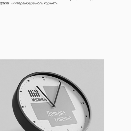
фраза:
«интервьюера ноги кормят»
.