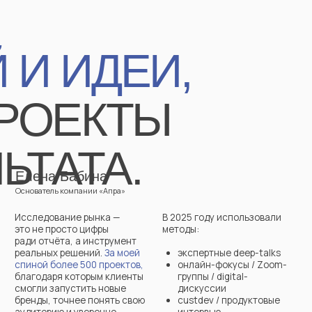
 500 проектов,
онлайн-фокусы / Zoom-
оторым клиенты
группы / digital-
стить новые
дискуссии
нее понять свою
custdev / продуктовые
 уверенно
интервью
ерёд. Я даю
insight-сессии /
ные выводы,
командные workshops
ции,
глубинные интервью /
на опыте
deep-интервью / 1:1-
е практикой.
сессии
дневниковые
мся
исследования / diary-
ями «под
studies
зработки
face-to-face интервью
 отчета.
опросы in-store
овести
mystery shopper
енные,
опросы online panels
ественные
retail-аудит / shelf-check
я.
обо мне
мический факультет
инг
 брендинговым агентством «Мелехов и Филюрин»