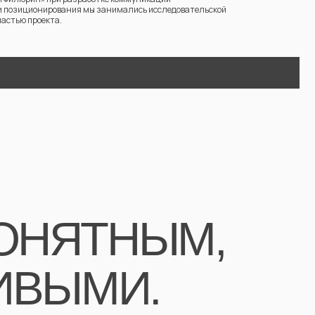
ЯТНЫМ,
и позиционирования мы занимались исследовательской
частью проекта.
ЫМИ.
ИДЕИ,
ЕКТЫ
ТА.
абина
пании «Апра»
е рынка —
В 2025 году использовали
о цифры
методы:
 а инструмент
шений.
За моей
экспертные deep-talks