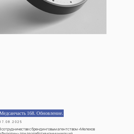
Медсанчасть 168. Обновление.
07.08.2025
В сотрудничестве с брендинговым агентством «Мелехов
и Филюрин» при разработке коммуникаций